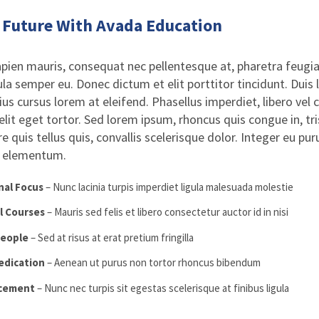
r Future With Avada Education
pien mauris, consequat nec pellentesque at, pharetra feugiat 
ula semper eu. Donec dictum et elit porttitor tincidunt. Duis 
rius cursus lorem at eleifend. Phasellus imperdiet, libero ve
 elit eget tortor. Sed lorem ipsum, rhoncus quis congue in, tr
e quis tellus quis, convallis scelerisque dolor. Integer eu p
, elementum.
nal Focus
– Nunc lacinia turpis imperdiet ligula malesuada molestie
l Courses
– Mauris sed felis et libero consectetur auctor id in nisi
People
– Sed at risus at erat pretium fringilla
edication
– Aenean ut purus non tortor rhoncus bibendum
acement
– Nunc nec turpis sit egestas scelerisque at finibus ligula