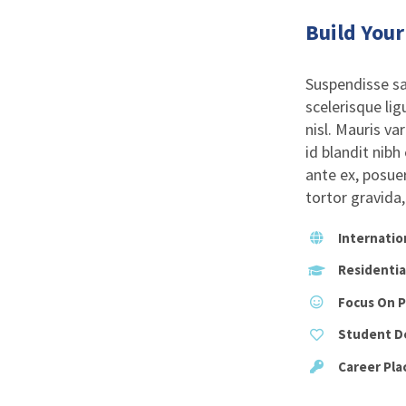
Build You
Suspendisse sa
scelerisque lig
nisl. Mauris va
id blandit nibh
ante ex, posuer
tortor gravida
Internatio
Residentia
Focus On 
Student D
Career Pl