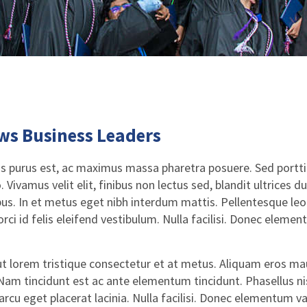
s Business Leaders
us purus est, ac maximus massa pharetra posuere. Sed port
Vivamus velit elit, finibus non lectus sed, blandit ultrices
ibus. In et metus eget nibh interdum mattis. Pellentesque leo
 orci id felis eleifend vestibulum. Nulla facilisi. Donec eleme
 ut lorem tristique consectetur et at metus. Aliquam eros m
 Nam tincidunt est ac ante elementum tincidunt. Phasellus nisi 
rcu eget placerat lacinia. Nulla facilisi. Donec elementum va